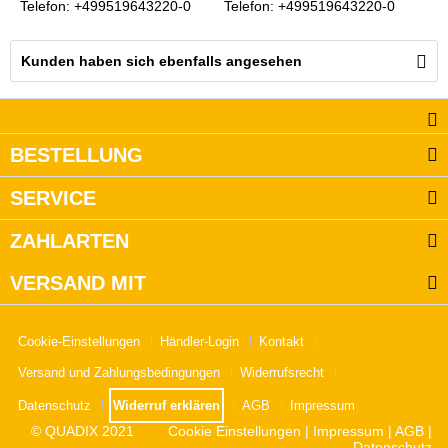
Telefon: +499519643220-0
Telefon: +499519643220-0
Kunden haben sich ebenfalls angesehen
BESTELLUNG
SERVICE
ZAHLARTEN
VERSAND MIT
Cookie-Einstellungen
Händler-Login
Kontakt
Versand und Zahlungsbedingungen
Widerrufsrecht
Datenschutz
Widerruf erklären
AGB
Impressum
© QUADIX 2021
Cookie Einstellungen
|
Impressum
|
AGB
|
Datenschutz