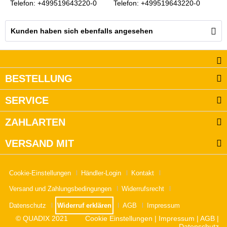
Telefon: +499519643220-0
Telefon: +499519643220-0
Kunden haben sich ebenfalls angesehen
BESTELLUNG
SERVICE
ZAHLARTEN
VERSAND MIT
Cookie-Einstellungen
Händler-Login
Kontakt
Versand und Zahlungsbedingungen
Widerrufsrecht
Datenschutz
Widerruf erklären
AGB
Impressum
© QUADIX 2021
Cookie Einstellungen
|
Impressum
|
AGB
|
Datenschutz