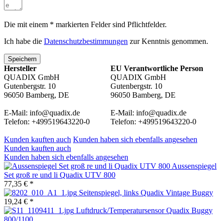
Die mit einem * markierten Felder sind Pflichtfelder.
Ich habe die
Datenschutzbestimmungen
zur Kenntnis genommen.
Speichern
Hersteller
EU Verantwortliche Person
QUADIX GmbH
QUADIX GmbH
Gutenbergstr. 10
Gutenbergstr. 10
96050 Bamberg, DE
96050 Bamberg, DE
E-Mail: info@quadix.de
E-Mail: info@quadix.de
Telefon: +499519643220-0
Telefon: +499519643220-0
Kunden kauften auch
Kunden haben sich ebenfalls angesehen
Kunden kauften auch
Kunden haben sich ebenfalls angesehen
Aussenspiegel
Set groß re und li Quadix UTV 800
77,35 € *
Seitenspiegel, links Quadix Vintage Buggy
19,24 € *
Luftdruck/Temperatursensor Quadix Buggy
800/1100