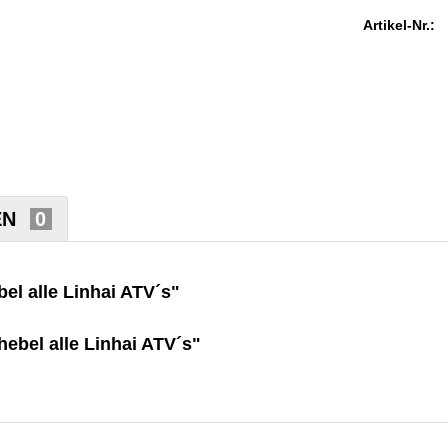
Artikel-Nr.:
EN
0
l alle Linhai ATV´s"
ebel alle Linhai ATV´s"