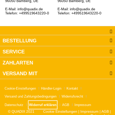
96050 Bamberg, DE
96050 Bamberg, DE
E-Mail: info@quadix.de
E-Mail: info@quadix.de
Telefon: +499519643220-0
Telefon: +499519643220-0
BESTELLUNG
SERVICE
ZAHLARTEN
VERSAND MIT
Cookie-Einstellungen
Händler-Login
Kontakt
Versand und Zahlungsbedingungen
Widerrufsrecht
Datenschutz
Widerruf erklären
AGB
Impressum
© QUADIX 2021
Cookie Einstellungen
|
Impressum
|
AGB
|