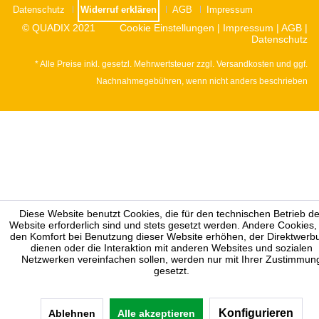
Datenschutz
Widerruf erklären
AGB
Impressum
© QUADIX 2021
Cookie Einstellungen
|
Impressum
|
AGB
|
Datenschutz
* Alle Preise inkl. gesetzl. Mehrwertsteuer zzgl.
Versandkosten
und ggf.
Nachnahmegebühren, wenn nicht anders beschrieben
Diese Website benutzt Cookies, die für den technischen Betrieb de
Website erforderlich sind und stets gesetzt werden. Andere Cookies,
den Komfort bei Benutzung dieser Website erhöhen, der Direktwerb
dienen oder die Interaktion mit anderen Websites und sozialen
Netzwerken vereinfachen sollen, werden nur mit Ihrer Zustimmun
gesetzt.
Konfigurieren
Ablehnen
Alle akzeptieren