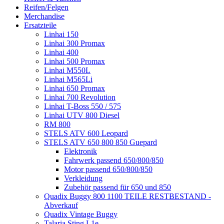
Reifen/Felgen
Merchandise
Ersatzteile
Linhai 150
Linhai 300 Promax
Linhai 400
Linhai 500 Promax
Linhai M550L
Linhai M565Li
Linhai 650 Promax
Linhai 700 Revolution
Linhai T-Boss 550 / 575
Linhai UTV 800 Diesel
RM 800
STELS ATV 600 Leopard
STELS ATV 650 800 850 Guepard
Elektronik
Fahrwerk passend 650/800/850
Motor passend 650/800/850
Verkleidung
Zubehör passend für 650 und 850
Quadix Buggy 800 1100 TEILE RESTBESTAND -
Abverkauf
Quadix Vintage Buggy
Talaria Sting L1e